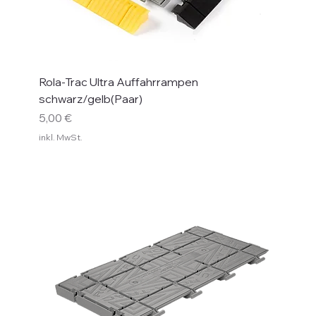
Rola-Trac Ultra Auffahrrampen
schwarz/gelb(Paar)
Preis
5,00 €
inkl. MwSt.