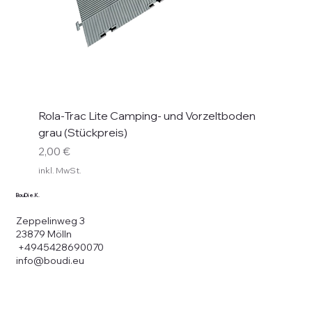
Rola-Trac Lite Camping- und Vorzeltboden
grau (Stückpreis)
Preis
2,00 €
inkl. MwSt.
BouDi e.K.
Zeppelinweg 3
23879 Mölln
+4945428690070
info@boudi.eu