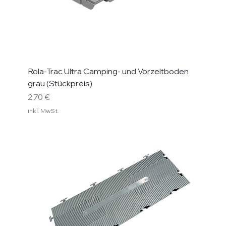
Rola-Trac Ultra Camping- und Vorzeltboden
grau (Stückpreis)
Preis
2,70 €
inkl. MwSt.