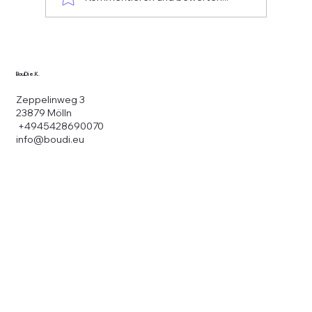
BouDi e.K.
Zeppelinweg 3
23879 Mölln
+4945428690070
info@boudi.eu