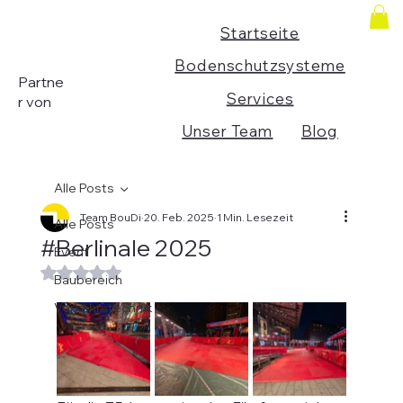
Startseite
Bodenschutzsysteme
Partne
Services
r von
Unser Team
Blog
Alle Posts
Team BouDi
20. Feb. 2025
1 Min. Lesezeit
Alle Posts
#Berlinale 2025
Event
Mit NaN von 5 Sternen bewertet.
Baubereich
Verkehrstechnik